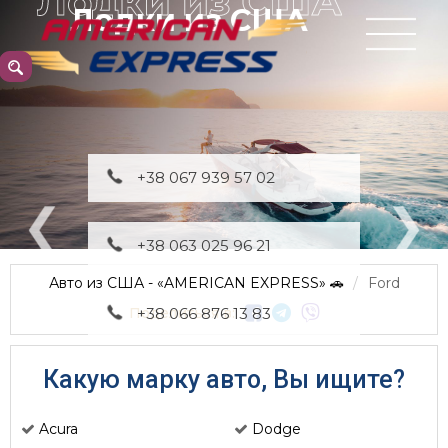
Лодки из США
+38 067 939 57 02
+38 063 025 96 21
Авто из США - «AMERICAN EXPRESS» 🚗
Ford
Поделиться в:
+38 066 876 13 83
Какую марку авто, Вы ищите?
Acura
Dodge