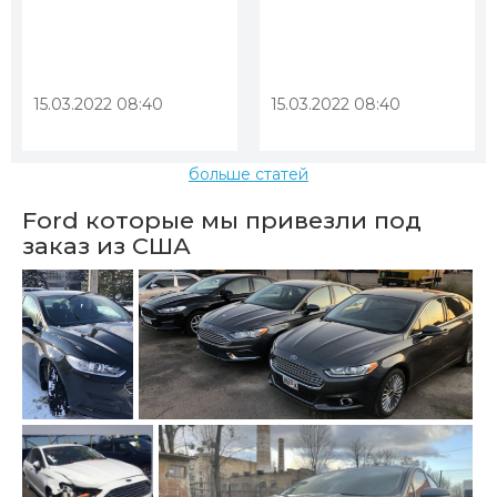
15.03.2022 08:40
15.03.2022 08:40
больше статей
Ford которые мы привезли под
заказ из США
Ford из США
F