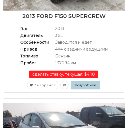
2013 FORD F150 SUPERCREW
Год
2013
Двигатель
3.5L
Особенности
Заводится и едет
Привод
4Х4 с задними ведущими
Топливо
Бензин
Пробег
137.294 км
сделать ставку, текущая: $4.10
В избраное
подробнее