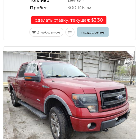
Топливо
Бензин
Пробег
300.146 км
сделать ставку, текущая: $3.30
В избраное
подробнее