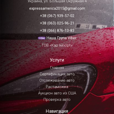
Украина, ул. Большая Окружная 4
expressamerica2015@gmail.com
+38 (067) 939-57-02
+38 (063) 025-96-21
+38 (066) 876-13-83
Наша Група Viber
ТОВ «Кар Імпорт»
Услуги
Главная
Сертификация авто
Отслеживание авто
Растаможка
Аукцион авто из США
Проверка авто
Навигация