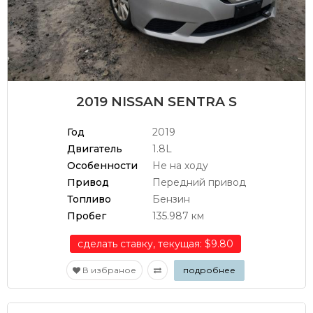
2019 NISSAN SENTRA S
Год
2019
Двигатель
1.8L
Особенности
Не на ходу
Привод
Передний привод
Топливо
Бензин
Пробег
135.987 км
сделать ставку, текущая: $9.80
В избраное
подробнее