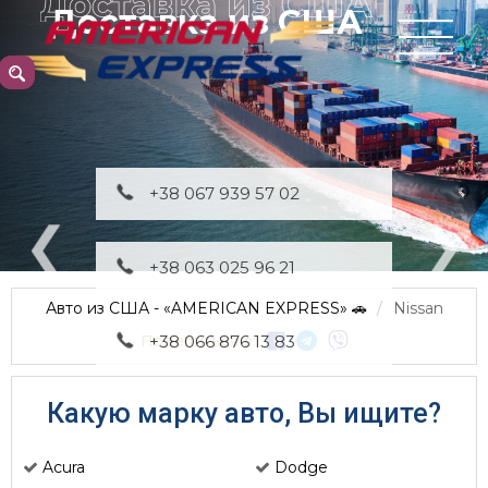
Доставка из США
+38 067 939 57 02
+38 063 025 96 21
Авто из США - «AMERICAN EXPRESS» 🚗
Nissan
Поделиться в:
+38 066 876 13 83
Какую марку авто, Вы ищите?
Acura
Dodge