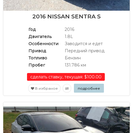
2016 NISSAN SENTRA S
Год
2016
Двигатель
1.8L
Особенности
Заводится и едет
Привод
Передний привод
Топливо
Бензин
Пробег
131.786 км
сделать ставку, текущая: $100.00
В избраное
подробнее