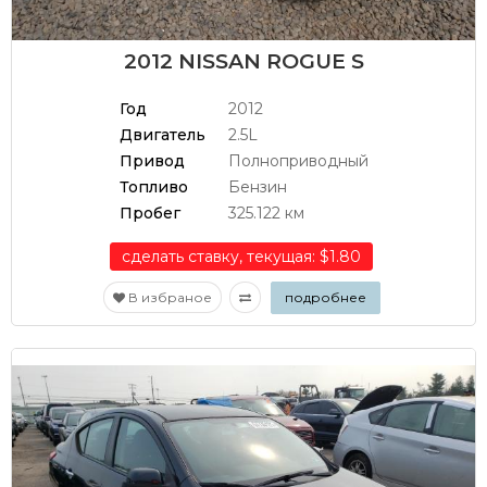
2012 NISSAN ROGUE S
Год
2012
Двигатель
2.5L
Привод
Полноприводный
Топливо
Бензин
Пробег
325.122 км
сделать ставку, текущая: $1.80
В избраное
подробнее