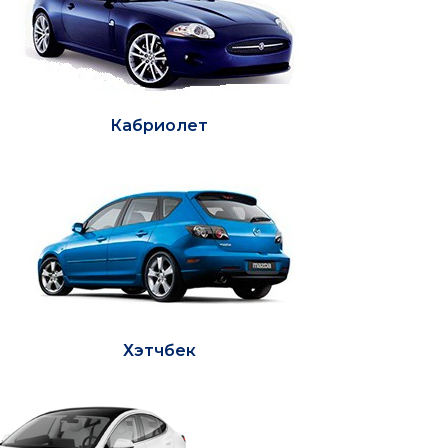
Кабриолет
Хэтчбек