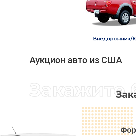
Внедорожник/К
Аукцион авто из США
Зак
Фор