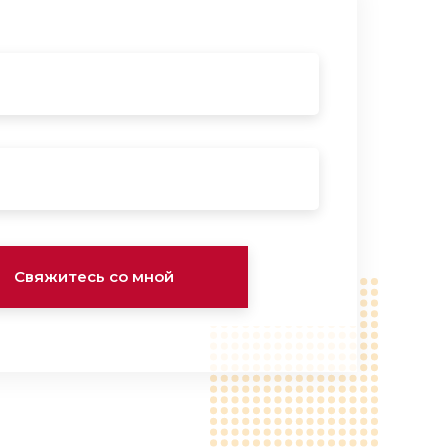
б8
2018
Свяжитесь со мной