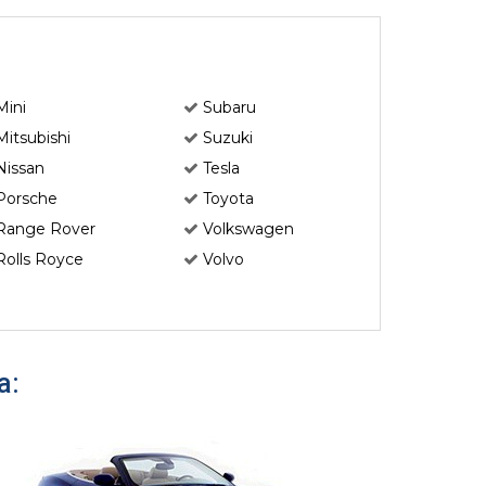
Mini
Subaru
Mitsubishi
Suzuki
Nissan
Tesla
Porsche
Toyota
Range Rover
Volkswagen
Rolls Royce
Volvo
а: