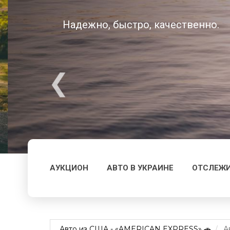
Надежно, быстро, качественно.
АУКЦИОН
АВТО В УКРАИНЕ
ОТСЛЕЖИ
Авто из США - «AMERICAN EXPRESS» 🚗
А