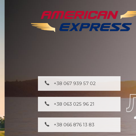
+38 067 939 57 02
+38 063 025 96 21
+38 066 876 13 83