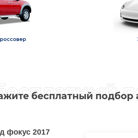
россовер
17000-25
8000
9500
8500
ажите бесплатный подбор 
д фокус 2017