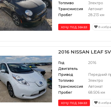
Топливо
Электро
Трансмиссия
Автомат
Пробег
28.213 км
хочу под заказ
В избр
2016 NISSAN LEAF SV
Год
2016
Двигатель
Привод
Передний п
Топливо
Электро
Трансмиссия
Автомат
Пробег
68.506 км
хочу под заказ
В избр