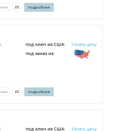
аное
подробнее
i
под ключ из США:
Узнать цену
под заказ из:
аное
подробнее
i
под ключ из США:
Узнать цену