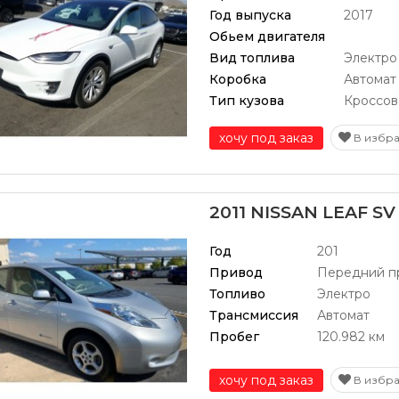
Год выпуска
2017
Обьем двигателя
Вид топлива
Электро
Коробка
Автомат
Тип кузова
Кроссов
хочу под заказ
В избр
2011 NISSAN LEAF SV
Год
201
Привод
Передний п
Топливо
Электро
Трансмиссия
Автомат
Пробег
120.982 км
хочу под заказ
В избр