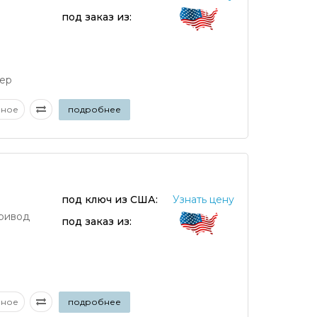
под заказ из:
ер
аное
подробнее
под ключ из США:
Узнать цену
ривод
под заказ из:
аное
подробнее