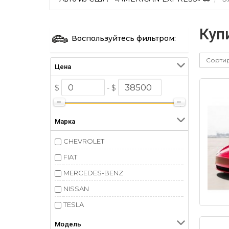
Куп
Воспользуйтесь фильтром:
Сорти
Цена
$
- $
Марка
CHEVROLET
FIAT
MERCEDES-BENZ
NISSAN
TESLA
Модель