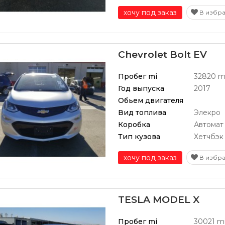
хочу под заказ
В избр
Chevrolet Bolt EV
Пробег mi
32820 m
Год выпуска
2017
Обьем двигателя
Вид топлива
Элекро
Коробка
Автомат
Тип кузова
Хетчбэк
хочу под заказ
В избр
TESLA MODEL X
Пробег mi
30021 m