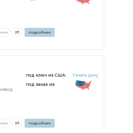
аное
подробнее
под ключ из США:
Узнать цену
под заказ из:
ривод
аное
подробнее