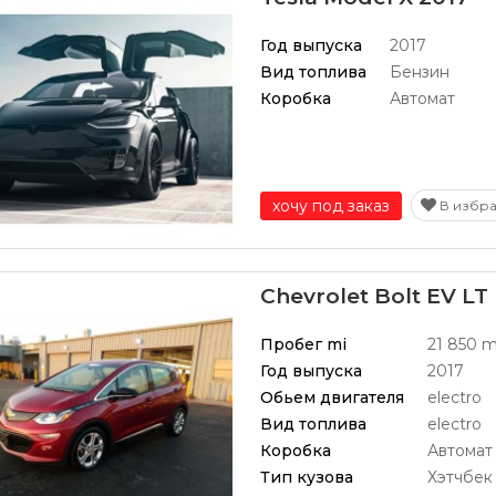
Год выпуска
2017
Вид топлива
Бензин
Коробка
Автомат
хочу под заказ
В избр
Chevrolet Bolt EV LT
Пробег mi
21 850 m
Год выпуска
2017
Обьем двигателя
electro
Вид топлива
electro
Коробка
Автомат
Тип кузова
Хэтчбек