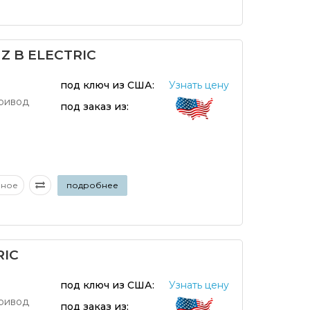
Z B ELECTRIC
под ключ из США:
Узнать цену
ривод
под заказ из:
аное
подробнее
RIC
под ключ из США:
Узнать цену
ривод
под заказ из: