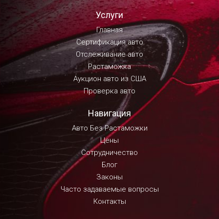
Услуги
Главная
Сертификация авто
Отслеживание авто
Растаможка
Аукцион авто из США
Проверка авто
Навигация
Авто Без Растаможки
Цены
Сотрудничество
Блог
Законы
Часто задаваемые вопросы
Контакты