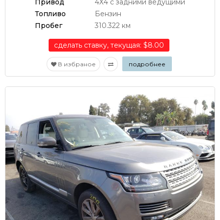
Привод
4Х4 с задними ведущими
Топливо
Бензин
Пробег
310.322 км
сделать ставку, текущая: $8.00
В избраное
подробнее