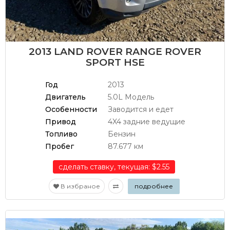
2013 LAND ROVER RANGE ROVER
SPORT HSE
Год
2013
Двигатель
5.0L Модель
Особенности
Заводится и едет
Привод
4X4 задние ведущие
Топливо
Бензин
Пробег
87.677 км
сделать ставку, текущая: $2.55
В избраное
подробнее