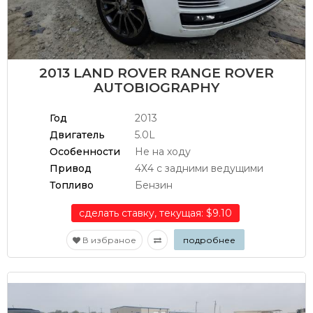
2013 LAND ROVER RANGE ROVER
AUTOBIOGRAPHY
Год
2013
Двигатель
5.0L
Особенности
Не на ходу
Привод
4Х4 с задними ведущими
Топливо
Бензин
сделать ставку, текущая: $9.10
В избраное
подробнее