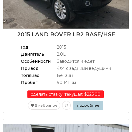
2015 LAND ROVER LR2 BASE/HSE
Год
2015
Двигатель
2.0L
Особенности
Заводится и едет
Привод
4Х4 с задними ведущими
Топливо
Бензин
Пробег
90.141 км
сделать ставку, текущая: $225.00
В избраное
подробнее