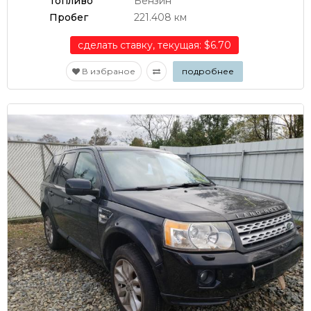
Топливо
Бензин
Пробег
221.408 км
сделать ставку, текущая: $6.70
В избраное
подробнее