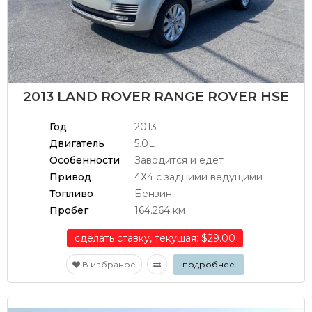
2013 LAND ROVER RANGE ROVER HSE
Год
2013
Двигатель
5.0L
Особенности
Заводится и едет
Привод
4Х4 с задними ведущими
Топливо
Бензин
Пробег
164.264 км
сделать ставку, текущая: $29.00
В избраное
подробнее