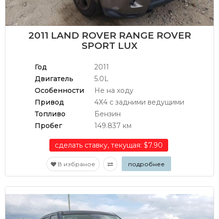
2011 LAND ROVER RANGE ROVER
SPORT LUX
Год
2011
Двигатель
5.0L
Особенности
Не на ходу
Привод
4Х4 с задними ведущими
Топливо
Бензин
Пробег
149.837 км
сделать ставку, текущая: $7.90
В избраное
подробнее