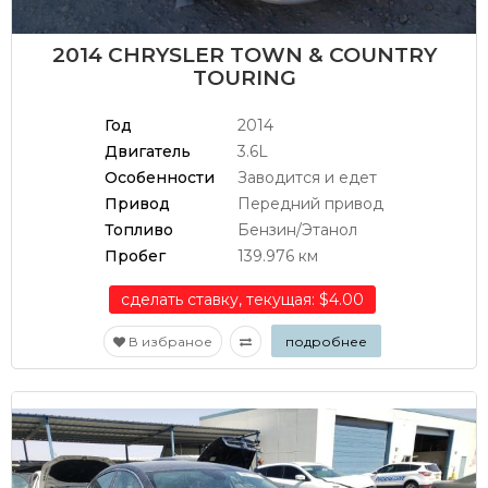
2014 CHRYSLER TOWN & COUNTRY
TOURING
Год
2014
Двигатель
3.6L
Особенности
Заводится и едет
Привод
Передний привод
Топливо
Бензин/Этанол
Пробег
139.976 км
сделать ставку, текущая: $4.00
В избраное
подробнее