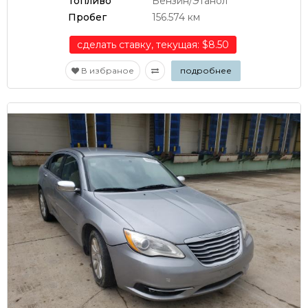
Топливо
Бензин/Этанол
Пробег
156.574 км
сделать ставку, текущая: $8.50
В избраное
подробнее