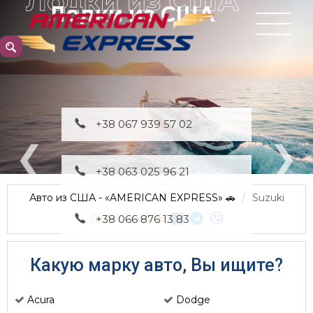
Лодки из США
+38 067 939 57 02
+38 063 025 96 21
Авто из США - «AMERICAN EXPRESS» 🚗
Suzuki
Поделиться в:
+38 066 876 13 83
Какую марку авто, Вы ищите?
Acura
Dodge