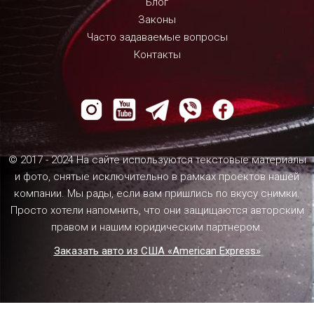
Блог
Законы
Часто задаваемые вопросы
Контакты
© 2017 - 2024 На сайте используются текстовые материалы
и фото, снятые исключительно в рамках проектов нашей
компании. Мы рады, если вам пришлись по вкусу снимки.
Просто хотели напомнить, что они защищаются авторским
правом и нашим юридическим партнером.
Заказать авто из США «American Express»