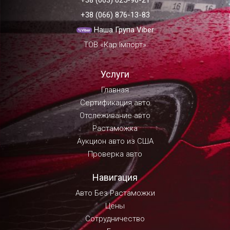
+38 (066) 876-13-83
Наша Група Viber
ТОВ «Кар Імпорт»
Услуги
Главная
Сертификация авто
Отслеживание авто
Растаможка
Аукцион авто из США
Проверка авто
Навигация
Авто Без Растаможки
Цены
Сотрудничество