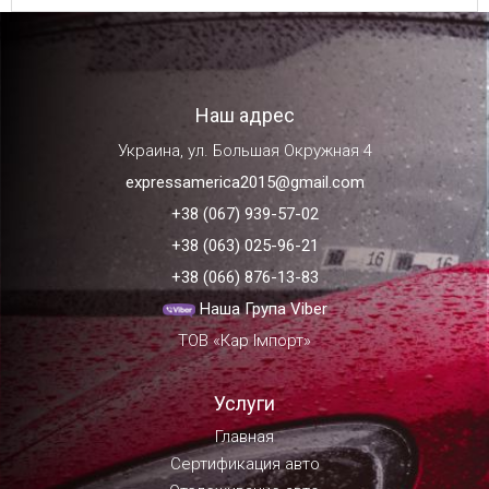
Наш адрес
Украина, ул. Большая Окружная 4
expressamerica2015@gmail.com
+38 (067) 939-57-02
+38 (063) 025-96-21
+38 (066) 876-13-83
Наша Група Viber
ТОВ «Кар Імпорт»
Услуги
Главная
Сертификация авто