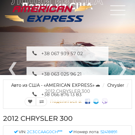
Лодки из США
+38 067 939 57 02
+38 063 025 96 21
Авто из США - «AMERICAN EXPRESS» 🚗
Chrysler
2012 CHRYSLER 300
+38 066 876 13 83
Поделиться в:
2012 CHRYSLER 300
VIN:
2C3CCAAG0CH***
Номер лота:
52418891