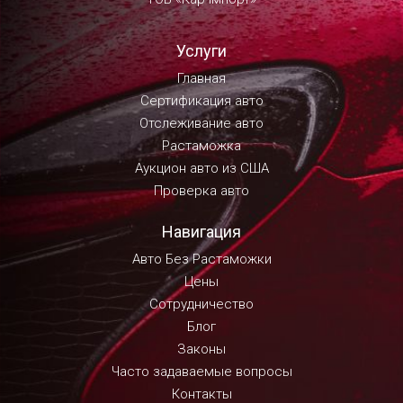
Услуги
Главная
Сертификация авто
Отслеживание авто
Растаможка
Аукцион авто из США
Проверка авто
Навигация
Авто Без Растаможки
Цены
Сотрудничество
Блог
Законы
Часто задаваемые вопросы
Контакты