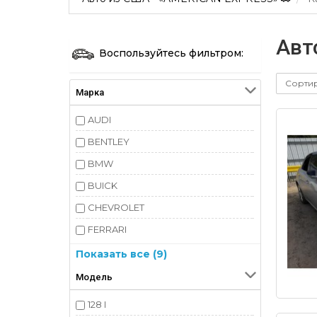
Авт
Воспользуйтесь фильтром:
Сорти
Марка
AUDI
BENTLEY
BMW
BUICK
CHEVROLET
FERRARI
FORD
Показать все (9)
MAZDA
Модель
MERCEDES-BENZ
128 I
PORSCHE