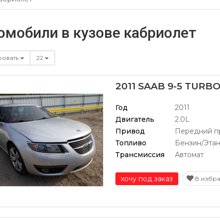
омобили в кузове кабриолет
ровать
22
2011 SAAB 9-5 TURB
Год
2011
Двигатель
2.0L
Привод
Передний п
Топливо
Бензин/Эта
Трансмиссия
Автомат
хочу под заказ
В избр