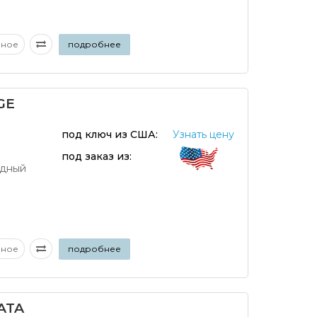
аное
подробнее
GE
под ключ из США:
Узнать цену
под заказ из:
дный
аное
подробнее
ATA