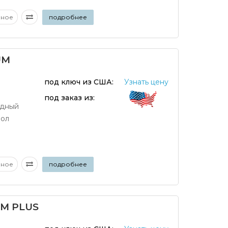
аное
подробнее
UM
под ключ из США:
Узнать цену
под заказ из:
дный
нол
аное
подробнее
UM PLUS