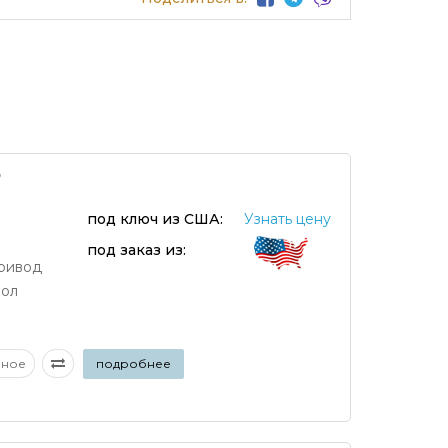
O
под ключ из США:
Узнать цену
под заказ из:
ривод
нол
аное
подробнее