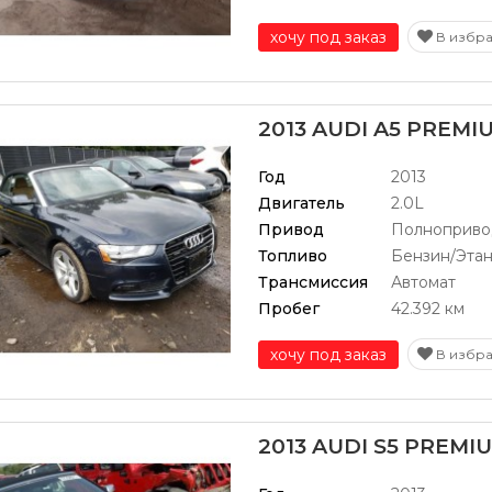
хочу под заказ
В избр
2013 AUDI A5 PREMI
Год
2013
Двигатель
2.0L
Привод
Полноприво
Топливо
Бензин/Эта
Трансмиссия
Автомат
Пробег
42.392 км
хочу под заказ
В избр
2013 AUDI S5 PREMI