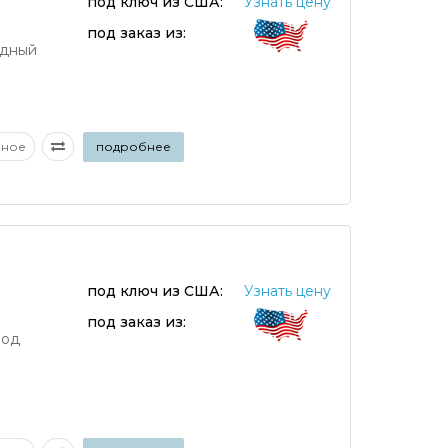
под ключ из США:
Узнать цену
под заказ из:
дный
аное
подробнее
под ключ из США:
Узнать цену
под заказ из:
вод