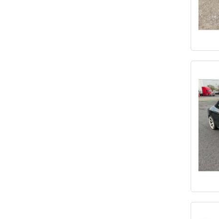
EOS LUX
KIT CAR
M850XI
MUSTANG
MX-5 MIATA
S 63 AMG
S5 PREMIUM
S5 PRESTIG
SLK 350
SPCNS
TT