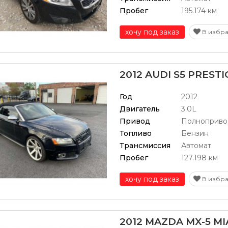
Пробег
195.174 км
хочу под заказ
В избр
2012 AUDI S5 PRESTI
Год
2012
Двигатель
3.0L
Привод
Полноприво
Топливо
Бензин
Трансмиссия
Автомат
Пробег
127.198 км
хочу под заказ
В избр
2012 MAZDA MX-5 MI