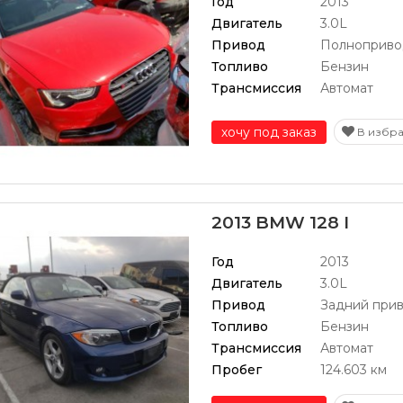
Год
2013
Двигатель
3.0L
Привод
Полноприво
Топливо
Бензин
Трансмиссия
Автомат
хочу под заказ
В избр
2013 BMW 128 I
Год
2013
Двигатель
3.0L
Привод
Задний при
Топливо
Бензин
Трансмиссия
Автомат
Пробег
124.603 км