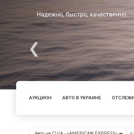
Надежно, быстро, качественно.
АУКЦИОН
АВТО В УКРАИНЕ
ОТСЛЕЖИ
Авто из США - «AMERICAN EXPRESS» 🚗
К