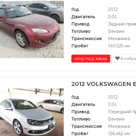
Год
2012
Двигатель
2.0L
Привод
Задний при
Топливо
Бензин
Трансмиссия
Механика
Пробег
140.525 км
хочу под заказ
В избр
2012 VOLKSWAGEN E
Год
2012
Двигатель
2.0L
Привод
Передний п
Топливо
Бензин
Трансмиссия
Механика
Пробег
126.462 км