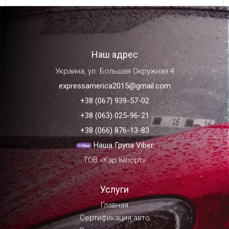
Наш адрес
Украина, ул. Большая Окружная 4
expressamerica2015@gmail.com
+38 (067) 939-57-02
+38 (063) 025-96-21
+38 (066) 876-13-83
Наша Група Viber
ТОВ «Кар Імпорт»
Услуги
Главная
Сертификация авто