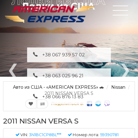
Лодки из США
+38 067 939 57 02
+38 063 025 96 21
Авто из США - «AMERICAN EXPRESS» 🚗
Nissan
2011 NISSAN VERSA S
+38 066 876 13 83
Поделиться в:
2011 NISSAN VERSA S
VIN:
3N1BC1CP8BL***
Номер лота:
59390781