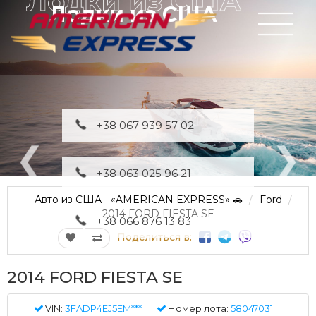
Лодки из США
+38 067 939 57 02
+38 063 025 96 21
Авто из США - «AMERICAN EXPRESS» 🚗
Ford
2014 FORD FIESTA SE
+38 066 876 13 83
Поделиться в:
2014 FORD FIESTA SE
VIN:
3FADP4EJ5EM***
Номер лота:
58047031