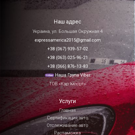
Наш адрес
Украина, ул. Большая Окружная 4
expressamerica2015@gmail.com
+38 (067) 939-57-02
+38 (063) 025-96-21
+38 (066) 876-13-83
Наша Група Viber
ТОВ «Кар Імпорт»
Услуги
Главная
Сертификация авто
Отслеживание авто
Растаможка