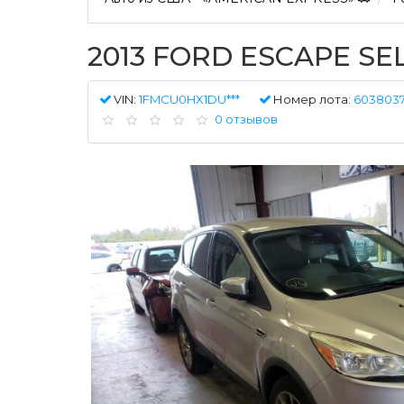
2013 FORD ESCAPE SE
VIN:
1FMCU0HX1DU***
Номер лота:
6038037
0 отзывов