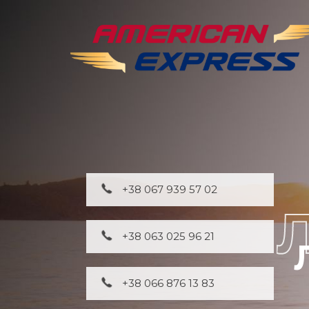
+38 067 939 57 02
+38 063 025 96 21
+38 066 876 13 83