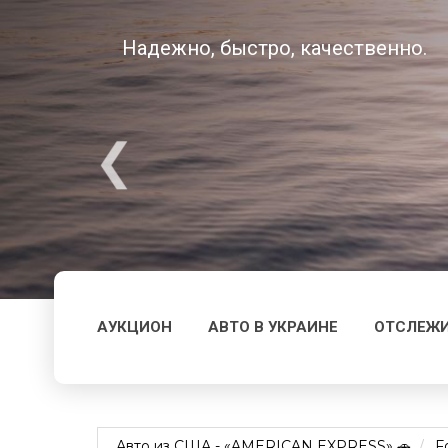
Надежно, быстро, качественно.
АУКЦИОН
АВТО В УКРАИНЕ
ОТСЛЕЖИ
Авто из США - «AMERICAN EXPRESS» 🚗
F