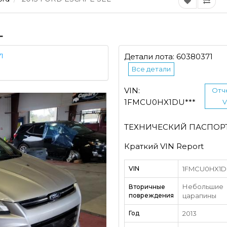
L
1
Детали лота: 60380371
Все детали
VIN:
Отч
1FMCU0HX1DU***
V
ТЕХНИЧЕСКИЙ ПАСПОР
Краткий VIN Report
VIN
1FMCU0HX1DU
Небольшие
Вторичные
повреждения
царапины
Год
2013