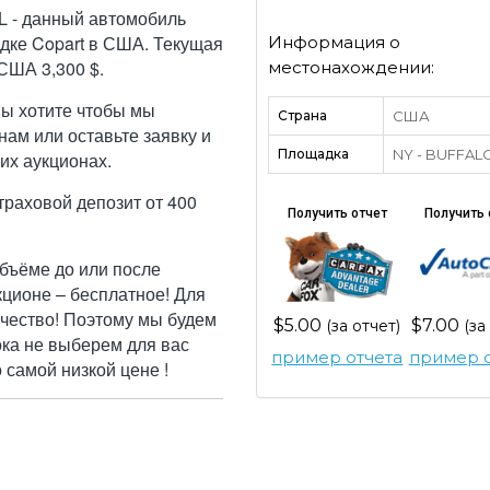
 - данный автомобиль
дке Copart в США. Текущая
Информация о
США 3,300 $.
местонахождении:
Вы хотите чтобы мы
Страна
США
ам или оставьте заявку и
Площадка
NY - BUFFAL
их аукционах.
траховой депозит от 400
Получить отчет
Получить 
бъёме до или после
кционе – бесплатное! Для
ачество! Поэтому мы будем
$5.00
$7.00
(за отчет)
(за
ока не выберем для вас
пример отчета
пример о
самой низкой цене !