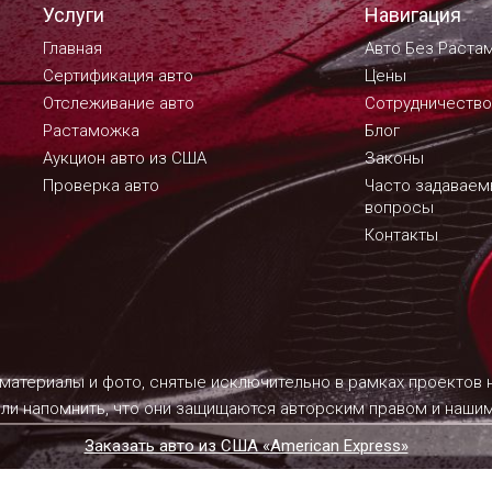
Услуги
Навигация
Главная
Авто Без Раста
Сертификация авто
Цены
Отслеживание авто
Сотрудничество
Растаможка
Блог
Аукцион авто из США
Законы
Проверка авто
Часто задавае
вопросы
Контакты
 материалы и фото, снятые исключительно в рамках проектов
ели напомнить, что они защищаются авторским правом и наш
Заказать авто из США «American Express»