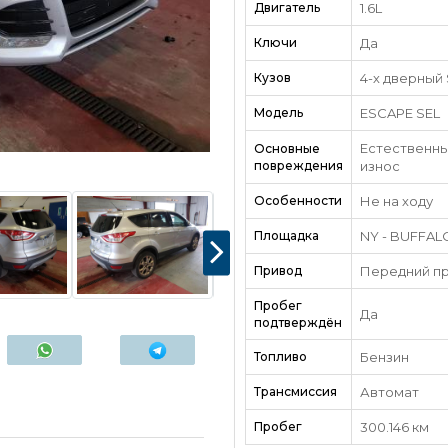
Двигатель
1.6L
Ключи
Да
Кузов
4-х дверный
Модель
ESCAPE SEL
Естественн
Основные
повреждения
износ
Особенности
Не на ходу
Площадка
NY - BUFFAL
Привод
Передний п
Пробег
Да
подтверждён
Топливо
Бензин
Трансмиссия
Автомат
Пробег
300.146 км