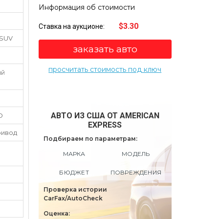
Информация об стоимости
$3.30
Ставка на аукционе:
 SUV
заказать авто
просчитать стоимость под ключ
ый
АВТО ИЗ США ОТ AMERICAN
O
EXPRESS
ривод
Подбираем по параметрам:
МАРКА
МОДЕЛЬ
БЮДЖЕТ
ПОВРЕЖДЕНИЯ
Проверка истории
CarFax/AutoCheck
Оценка: