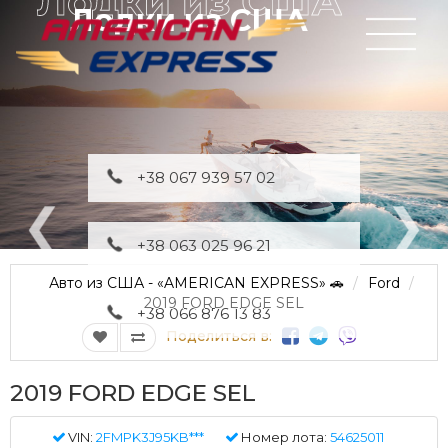
Лодки из США
+38 067 939 57 02
+38 063 025 96 21
Авто из США - «AMERICAN EXPRESS» 🚗
Ford
2019 FORD EDGE SEL
+38 066 876 13 83
Поделиться в:
2019 FORD EDGE SEL
VIN:
2FMPK3J95KB***
Номер лота:
54625011