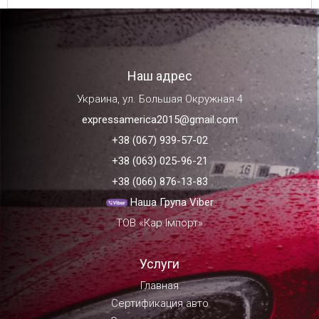
Наш адрес
Украина, ул. Большая Окружная 4
expressamerica2015@gmail.com
+38 (067) 939-57-02
+38 (063) 025-96-21
+38 (066) 876-13-83
Наша Група Viber
ТОВ «Кар Імпорт»
Услуги
Главная
Сертификация авто