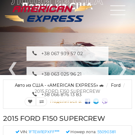
Лодки из США
+38 067 939 57 02
+38 063 025 96 21
Авто из США - «AMERICAN EXPRESS» 🚗
Ford
2015 FORD F150 SUPERCREW
+38 066 876 13 83
Поделиться в:
2015 FORD F150 SUPERCREW
VIN:
1FTEW1EPXFF***
Номер лота:
55090381