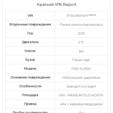
Краткий VIN Report
VIN
1FTEW1EPXFF******
Вторичные повреждения
Ранее ремонтировалась
Год
2015
Двигатель
2.7L
Ключи
Да
Кузов
Пикап 4дв.
Модель
F150 SUPER
Основные повреждения
Небольшие царапины
Особенности
Заводится и едет
Площадка
MN - MINNEAPOLIS NORTH
Привод
4Х4 с задними ведущими
Пробег подтверждён
Да