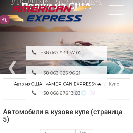
Лодки из США
+38 067 939 57 02
+38 063 025 96 21
Авто из США - «AMERICAN EXPRESS» 🚗
Купе
Поделиться в:
+38 066 876 13 83
Автомобили в кузове купе (страница
5)