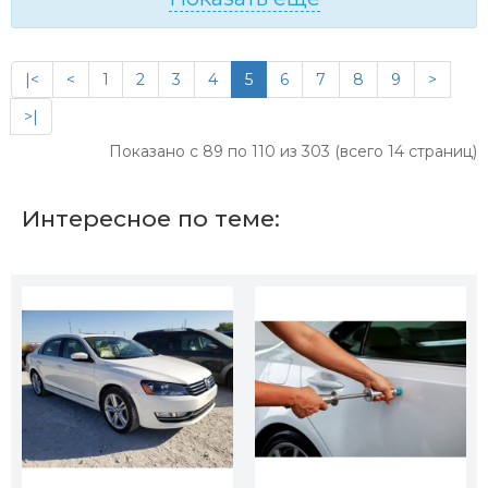
|<
<
1
2
3
4
5
6
7
8
9
>
>|
Показано с 89 по 110 из 303 (всего 14 страниц)
Интересное по теме: