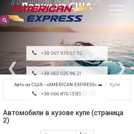
Доставка из СШ
+38 067 939 57 02
+38 063 025 96 21
Авто из США - «AMERICAN EXPRESS» 🚗
Купе
Поделиться в:
+38 066 876 13 83
Автомобили в кузове купе (страница
2)