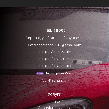
Наш адрес
Украина, ул. Большая Окружная 4
expressamerica2015@gmail.com
+38 (067) 939-57-02
+38 (063) 025-96-21
+38 (066) 876-13-83
Наша Група Viber
ТОВ «Кар Імпорт»
Услуги
Главная
Сертификация авто