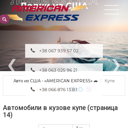
Лодки из США
+38 067 939 57 02
+38 063 025 96 21
Авто из США - «AMERICAN EXPRESS» 🚗
Купе
Поделиться в:
+38 066 876 13 83
Автомобили в кузове купе (страница
14)