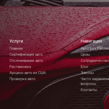
Услуги
Навигация
Главная
Авто Без Раста
Сертификация авто
Цены
Отслеживание авто
Сотрудничество
Растаможка
Блог
Аукцион авто из США
Законы
Проверка авто
Часто задавае
вопросы
Контакты