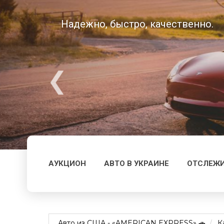
Надежно, быстро, качественно.
АУКЦИОН
АВТО В УКРАИНЕ
ОТСЛЕЖИ
Авто из США - «AMERICAN EXPRESS» 🚗
К