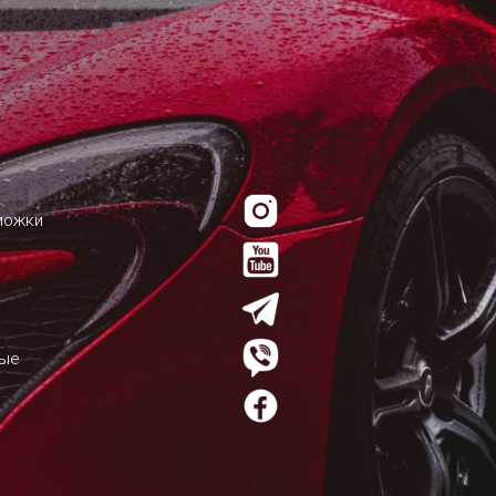
можки
мые