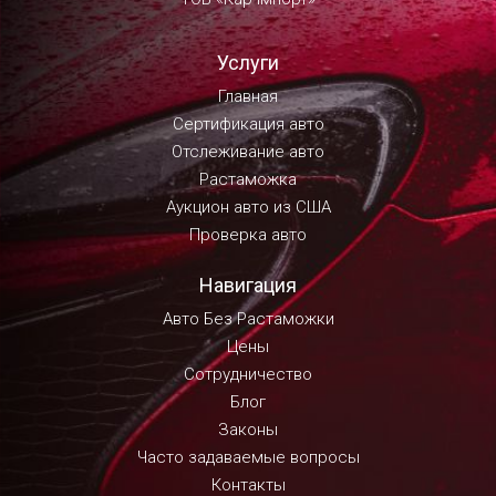
Услуги
Главная
Сертификация авто
Отслеживание авто
Растаможка
Аукцион авто из США
Проверка авто
Навигация
Авто Без Растаможки
Цены
Сотрудничество
Блог
Законы
Часто задаваемые вопросы
Контакты