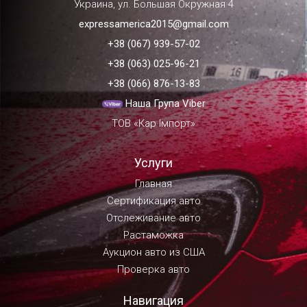
Украина, ул. Большая Окружная 4
expressamerica2015@gmail.com
+38 (067) 939-57-02
+38 (063) 025-96-21
+38 (066) 876-13-83
Наша Група Viber
ТОВ «Кар Імпорт»
Услуги
Главная
Сертификация авто
Отслеживание авто
Растаможка
Аукцион авто из США
Проверка авто
Навигация