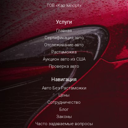
ТОВ «Кар Імпорт»
Услуги
Главная
Сертификация авто
Отслеживание авто
Растаможка
Аукцион авто из США
Проверка авто
Навигация
Авто Без Растаможки
Цены
Сотрудничество
Блог
Законы
Часто задаваемые вопросы