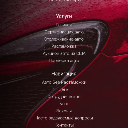
Услуги
Главная
Сертификация авто
Отслеживание авто
Растаможка
Аукцион авто из США
Проверка авто
Навигация
Авто Без Растаможки
Цены
Сотрудничество
Блог
Законы
Часто задаваемые вопросы
Контакты