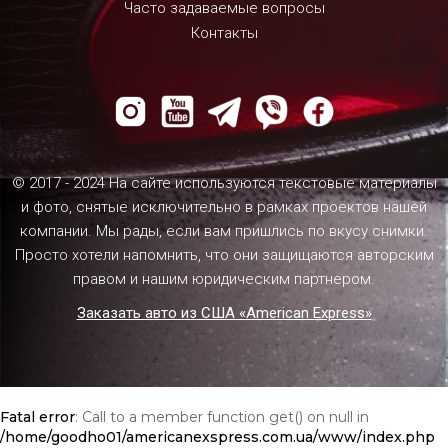
Часто задаваемые вопросы
Контакты
© 2017 - 2024 На сайте используются текстовые материалы
и фото, снятые исключительно в рамках проектов нашей
компании. Мы рады, если вам пришлись по вкусу снимки.
Просто хотели напомнить, что они защищаются авторским
правом и нашим юридическим партнером.
Заказать авто из США «American Express»
Fatal error
: Call to a member function get() on null in
/home/goodho01/americanexspress.com.ua/www/index.php