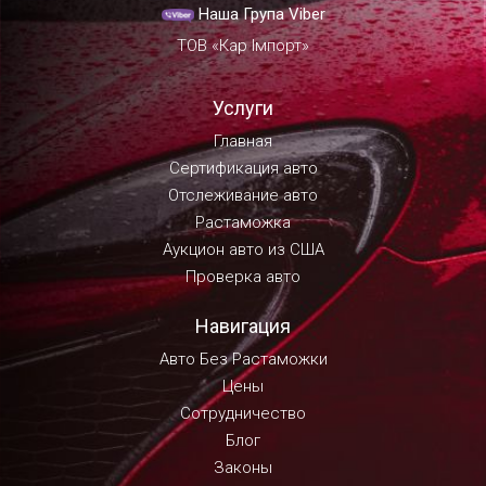
Наша Група Viber
ТОВ «Кар Імпорт»
Услуги
Главная
Сертификация авто
Отслеживание авто
Растаможка
Аукцион авто из США
Проверка авто
Навигация
Авто Без Растаможки
Цены
Сотрудничество
Блог
Законы