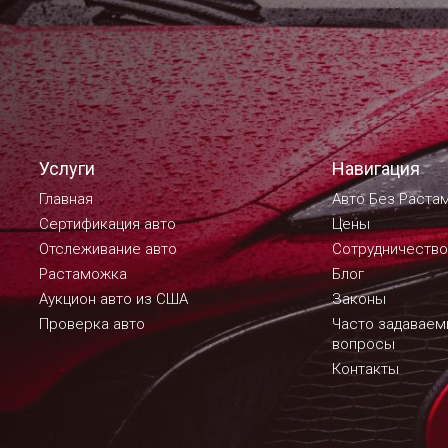
Услуги
Навигация
Главная
Авто Без Раста
Сертификация авто
Цены
Отслеживание авто
Сотрудничество
Растаможка
Блог
Аукцион авто из США
Законы
Проверка авто
Часто задавае
вопросы
Контакты