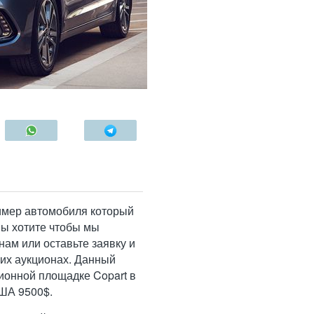
ример автомобиля который
Вы хотите чтобы мы
ам или оставьте заявку и
ких аукционах. Данный
ионной площадке Copart в
США 9500$.