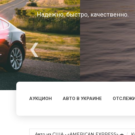
Надежно, быстро, качественно.
АУКЦИОН
АВТО В УКРАИНЕ
ОТСЛЕЖИ
Авто из США - «AMERICAN EXPRESS» 🚗
К