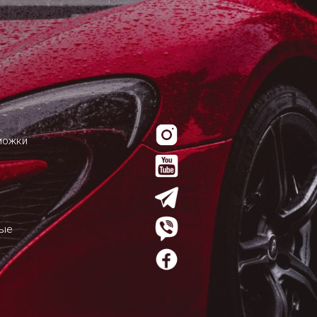
можки
мые