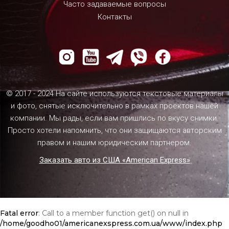
Часто задаваемые вопросы
Контакты
© 2017 - 2024 На сайте используются текстовые материалы
и фото, снятые исключительно в рамках проектов нашей
компании. Мы рады, если вам пришлись по вкусу снимки.
Просто хотели напомнить, что они защищаются авторским
правом и нашим юридическим партнером.
Заказать авто из США «American Express»
Fatal error
: Call to a member function get() on null in
/home/goodho01/americanexspress.com.ua/www/index.php