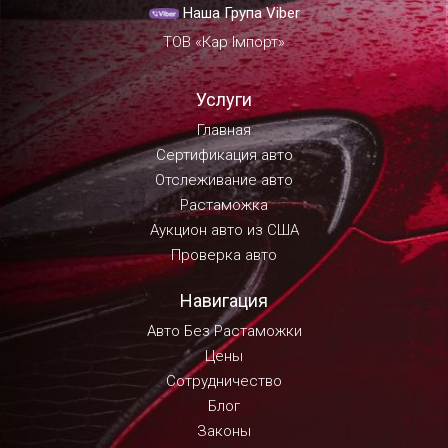
Наша Група Viber
ТОВ «Кар Імпорт»
Услуги
Главная
Сертификация авто
Отслеживание авто
Растаможка
Аукцион авто из США
Проверка авто
Навигация
Авто Без Растаможки
Цены
Сотрудничество
Блог
Законы