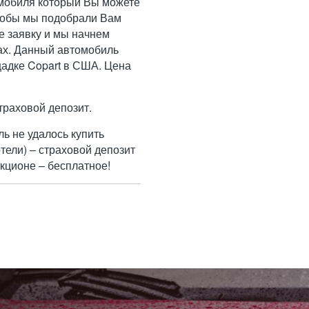
омобиля который Вы можете
чтобы мы подобрали Вам
е заявку и мы начнем
нах. Данный автомобиль
адке Copart в США. Цена
траховой депозит.
ль не удалось купить
тели) – страховой депозит
кционе – бесплатное!