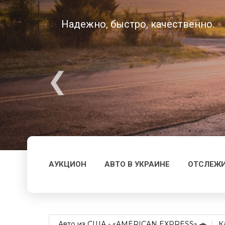
Надежно, быстро, качественно.
АУКЦИОН
АВТО В УКРАИНЕ
ОТСЛЕЖИ
Авто из США - «AMERICAN EXPRESS» 🚗
К