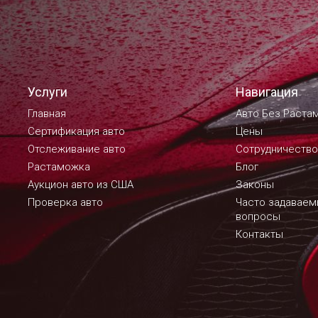
Услуги
Навигация
Главная
Авто Без Раста
Сертификация авто
Цены
Отслеживание авто
Сотрудничество
Растаможка
Блог
Аукцион авто из США
Законы
Проверка авто
Часто задавае
вопросы
Контакты