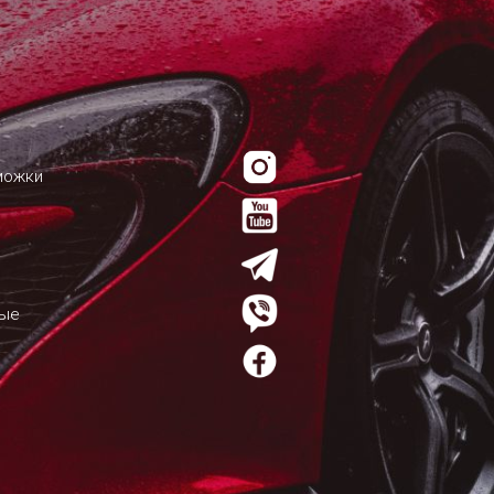
можки
мые