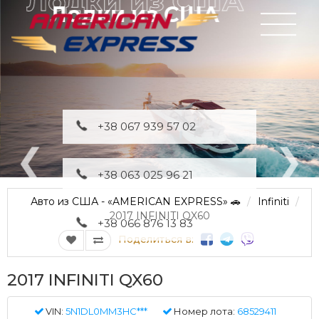
Лодки из США
+38 067 939 57 02
+38 063 025 96 21
Авто из США - «AMERICAN EXPRESS» 🚗
Infiniti
2017 INFINITI QX60
+38 066 876 13 83
Поделиться в:
2017 INFINITI QX60
VIN:
5N1DL0MM3HC***
Номер лота:
68529411