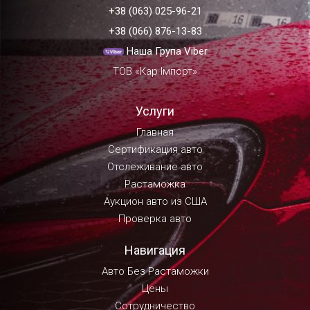
+38 (063) 025-96-21
+38 (066) 876-13-83
Наша Група Viber
ТОВ «Кар Імпорт»
Услуги
Главная
Сертификация авто
Отслеживание авто
Растаможка
Аукцион авто из США
Проверка авто
Навигация
Авто Без Растаможки
Цены
Сотрудничество