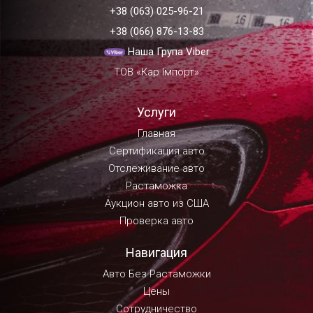
+38 (063) 025-96-21
+38 (066) 876-13-83
Наша Група Viber
ТОВ «Кар Імпорт»
Услуги
Главная
Сертификация авто
Отслеживание авто
Растаможка
Аукцион авто из США
Проверка авто
Навигация
Авто Без Растаможки
Цены
Сотрудничество