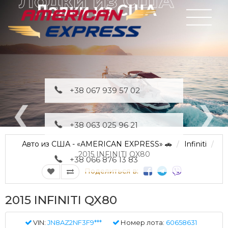
Лодки из США
+38 067 939 57 02
+38 063 025 96 21
Авто из США - «AMERICAN EXPRESS» 🚗
Infiniti
2015 INFINITI QX80
+38 066 876 13 83
Поделиться в:
2015 INFINITI QX80
VIN:
JN8AZ2NF3F9***
Номер лота:
60658631