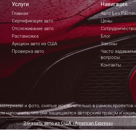
Услуги
Навигация
Главная
Авто Без Раста
Сертификация авто
Цены
Отслеживание авто
Сотрудничество
Растаможка
Блог
Аукцион авто из США
Законы
Проверка авто
Часто задавае
вопросы
Контакты
 материалы и фото, снятые исключительно в рамках проектов
ели напомнить, что они защищаются авторским правом и наш
Заказать авто из США «American Express»