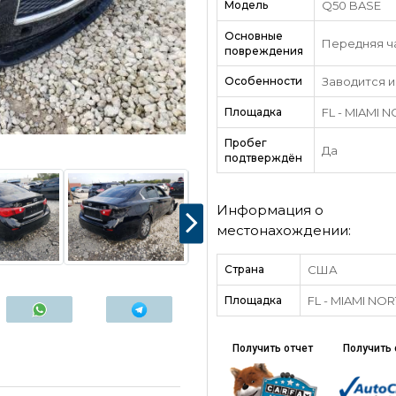
Модель
Q50 BASE
Основные
Передняя ч
повреждения
Особенности
Заводится и
Площадка
FL - MIAMI 
Пробег
Да
подтверждён
Информация о
местонахождении:
Страна
США
Площадка
FL - MIAMI NO
Получить отчет
Получить 