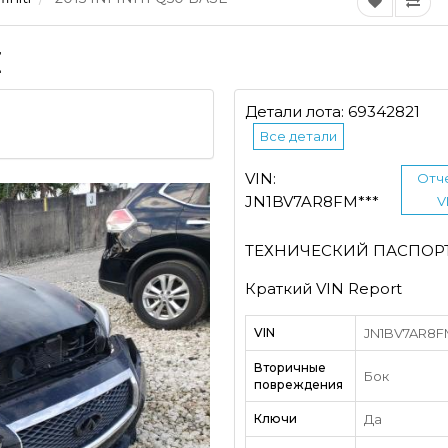
E
Детали лота: 69342821
Все детали
VIN:
Отч
JN1BV7AR8FM***
V
ТЕХНИЧЕСКИЙ ПАСПОР
Краткий VIN Report
VIN
JN1BV7AR8FM
Вторичные
Бок
повреждения
Ключи
Да