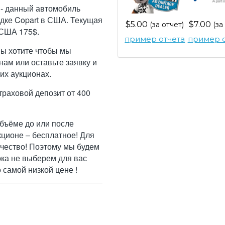
 - данный автомобиль
дке Copart в США. Текущая
$5.00
$7.00
(за отчет)
(за
 США 175$.
пример отчета
пример о
Вы хотите чтобы мы
ам или оставьте заявку и
их аукционах.
траховой депозит от 400
бъёме до или после
кционе – бесплатное! Для
ачество! Поэтому мы будем
ока не выберем для вас
самой низкой цене !