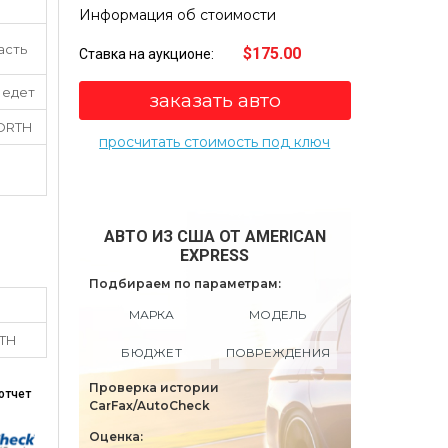
Информация об стоимости
асть
$175.00
Ставка на аукционе:
 едет
заказать авто
NORTH
просчитать стоимость под ключ
АВТО ИЗ США ОТ AMERICAN
EXPRESS
Подбираем по параметрам:
МАРКА
МОДЕЛЬ
RTH
БЮДЖЕТ
ПОВРЕЖДЕНИЯ
Проверка истории
отчет
CarFax/AutoCheck
Оценка: