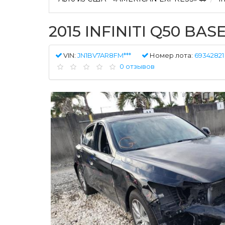
2015 INFINITI Q50 BAS
VIN:
JN1BV7AR8FM***
Номер лота:
69342821
0 отзывов