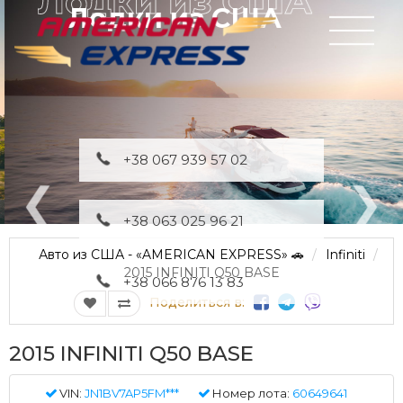
Лодки из США
+38 067 939 57 02
+38 063 025 96 21
Авто из США - «AMERICAN EXPRESS» 🚗
Infiniti
2015 INFINITI Q50 BASE
+38 066 876 13 83
Поделиться в:
2015 INFINITI Q50 BASE
VIN:
JN1BV7AP5FM***
Номер лота:
60649641