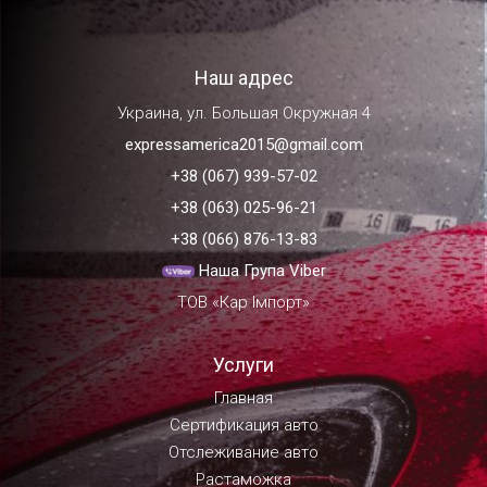
Наш адрес
Украина, ул. Большая Окружная 4
expressamerica2015@gmail.com
+38 (067) 939-57-02
+38 (063) 025-96-21
+38 (066) 876-13-83
Наша Група Viber
ТОВ «Кар Імпорт»
Услуги
Главная
Сертификация авто
Отслеживание авто
Растаможка