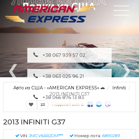
Лодки из США
+38 067 939 57 02
+38 063 025 96 21
Авто из США - «AMERICAN EXPRESS» 🚗
Infiniti
2013 INFINITI G37
+38 066 876 13 83
Поделиться в:
2013 INFINITI G37
VIN:
JN1CV6AR2DM***
Номер лота:
68902811