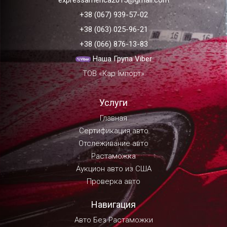
expressamerica2015@gmail.com
+38 (067) 939-57-02
+38 (063) 025-96-21
+38 (066) 876-13-83
Наша Група Viber
ТОВ «Кар Імпорт»
Услуги
Главная
Сертификация авто
Отслеживание авто
Растаможка
Аукцион авто из США
Проверка авто
Навигация
Авто Без Растаможки