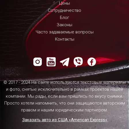
Цены
Сотрудничество
Блог
Законы
Часто задаваемые вопросы
Контакты
© 2017 - 2024 На сайте используются текстовые материалы
и фото, снятые исключительно в рамках проектов нашей
компании. Мы рады, если вам пришлись по вкусу снимки.
Просто хотели напомнить, что они защищаются авторским
правом и нашим юридическим партнером.
Заказать авто из США «American Express»