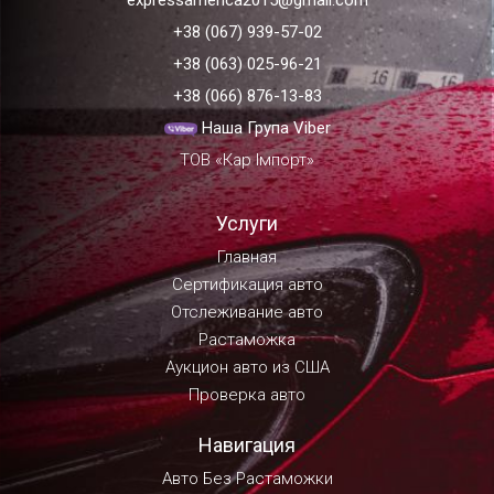
expressamerica2015@gmail.com
+38 (067) 939-57-02
+38 (063) 025-96-21
+38 (066) 876-13-83
Наша Група Viber
ТОВ «Кар Імпорт»
Услуги
Главная
Сертификация авто
Отслеживание авто
Растаможка
Аукцион авто из США
Проверка авто
Навигация
Авто Без Растаможки