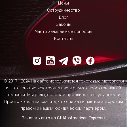
Цены
Сотрудничество
Блог
Законы
Часто задаваемые вопросы
Контакты
© 2017 - 2024 На сайте используются текстовые материалы
и фото, снятые исключительно в рамках проектов нашей
компании. Мы рады, если вам пришлись по вкусу снимки.
Просто хотели напомнить, что они защищаются авторским
правом и нашим юридическим партнером.
Заказать авто из США «American Express»