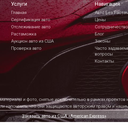
Услуги
Навигация
Главная
Авто Без Раста
Сертификация авто
Цены
Отслеживание авто
Сотрудничество
Растаможка
Блог
Аукцион авто из США
Законы
Проверка авто
Часто задавае
вопросы
Контакты
 материалы и фото, снятые исключительно в рамках проектов
ели напомнить, что они защищаются авторским правом и наш
Заказать авто из США «American Express»