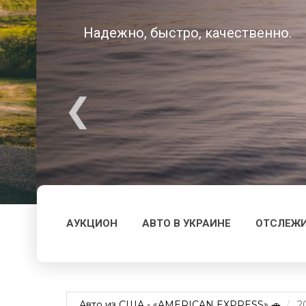
Надежно, быстро, качественно.
АУКЦИОН
АВТО В УКРАИНЕ
ОТСЛЕЖИ
Авто из США - «AMERICAN EXPRESS» 🚗
2