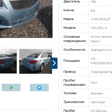
Двигатель
1.8L
Ключи
Да
Марка
CHEVROLET
Модель
CRUZE LS
Естественн
Основные
повреждения
износ
Особенности
Заводится и
VA -
Площадка
FREDERICK
Привод
Передний п
Пробег
Нет
подтверждён
Топливо
Бензин
Трансмиссия
Автомат
Пробег
271.622 км