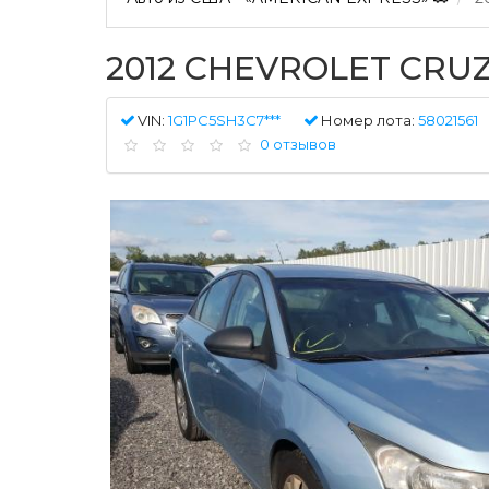
2012 CHEVROLET CRUZ
VIN:
1G1PC5SH3C7***
Номер лота:
58021561
0 отзывов