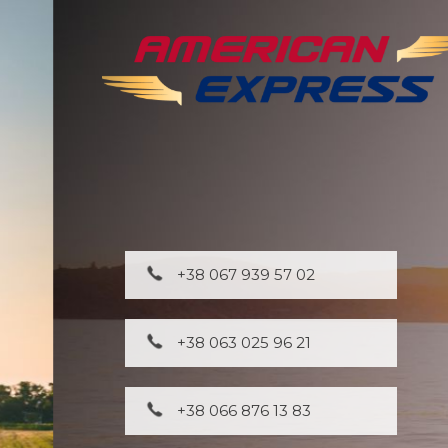
+38 067 939 57 02
+38 063 025 96 21
+38 066 876 13 83