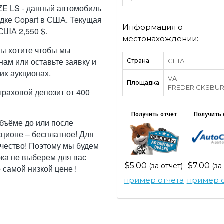
 LS - данный автомобиль
дке Copart в США. Текущая
Информация о
США 2,550 $.
местонахождении:
Вы хотите чтобы мы
ам или оставьте заявку и
Страна
США
их аукционах.
VA -
Площадка
FREDERICKSBU
траховой депозит от 400
Получить отчет
Получить 
бъёме до или после
кционе – бесплатное! Для
ачество! Поэтому мы будем
ока не выберем для вас
$5.00
$7.00
(за отчет)
(за
самой низкой цене !
пример отчета
пример о