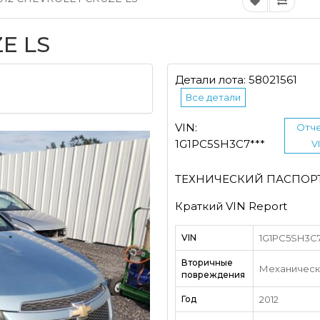
E LS
Детали лота: 58021561
Все детали
VIN:
Отче
1G1PC5SH3C7***
V
ТЕХНИЧЕСКИЙ ПАСПОР
Краткий VIN Report
VIN
1G1PC5SH3C7*
Вторичные
Механическ
повреждения
Год
2012