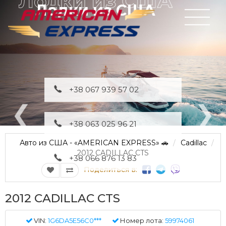
Лодки из США
+38 067 939 57 02
+38 063 025 96 21
Авто из США - «AMERICAN EXPRESS» 🚗
Cadillac
2012 CADILLAC CTS
+38 066 876 13 83
Поделиться в:
2012 CADILLAC CTS
VIN:
1G6DA5E56C0***
Номер лота:
59974061