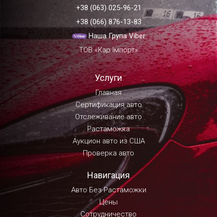
+38 (063) 025-96-21
+38 (066) 876-13-83
Наша Група Viber
ТОВ «Кар Імпорт»
Услуги
Главная
Сертификация авто
Отслеживание авто
Растаможка
Аукцион авто из США
Проверка авто
Навигация
Авто Без Растаможки
Цены
Сотрудничество