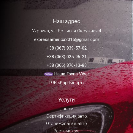
Наш адрес
Украина, ул. Большая Окружная 4
expressamerica2015@gmail.com
+38 (067) 939-57-02
+38 (063) 025-96-21
+38 (066) 876-13-83
Наша Група Viber
ТОВ «Кар Імпорт»
Услуги
Главная
Сертификация авто
Отслеживание авто
Растаможка