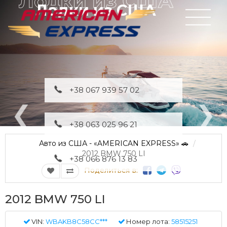
Лодки из США
+38 067 939 57 02
+38 063 025 96 21
Авто из США - «AMERICAN EXPRESS» 🚗
2012 BMW 750 LI
+38 066 876 13 83
Поделиться в:
2012 BMW 750 LI
VIN:
WBAKB8C58CC***
Номер лота:
58515251