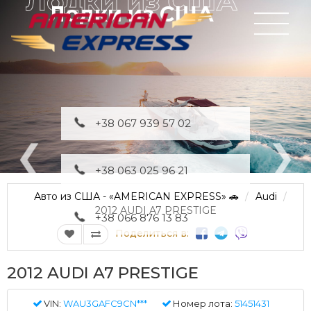
Лодки из США
+38 067 939 57 02
+38 063 025 96 21
Авто из США - «AMERICAN EXPRESS» 🚗
Audi
2012 AUDI A7 PRESTIGE
+38 066 876 13 83
Поделиться в:
2012 AUDI A7 PRESTIGE
VIN:
WAU3GAFC9CN***
Номер лота:
51451431