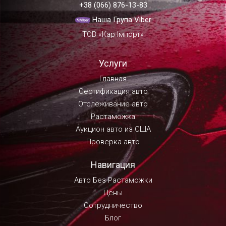
+38 (066) 876-13-83
Наша Група Viber
ТОВ «Кар Імпорт»
Услуги
Главная
Сертификация авто
Отслеживание авто
Растаможка
Аукцион авто из США
Проверка авто
Навигация
Авто Без Растаможки
Цены
Сотрудничество
Блог