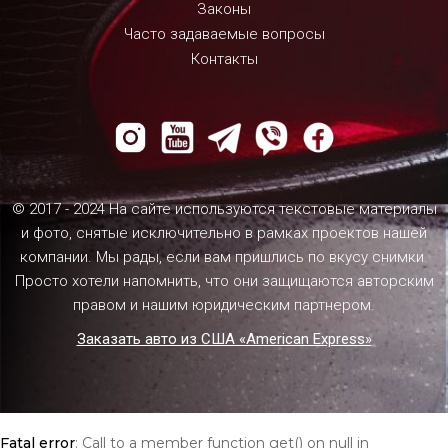
Законы
Часто задаваемые вопросы
Контакты
© 2017 - 2024 На сайте используются текстовые материалы
и фото, снятые исключительно в рамках проектов нашей
компании. Мы рады, если вам пришлись по вкусу снимки.
Просто хотели напомнить, что они защищаются авторским
правом и нашим юридическим партнером.
Заказать авто из США «American Express»
Fatal error
: Call to a member function get() on null in