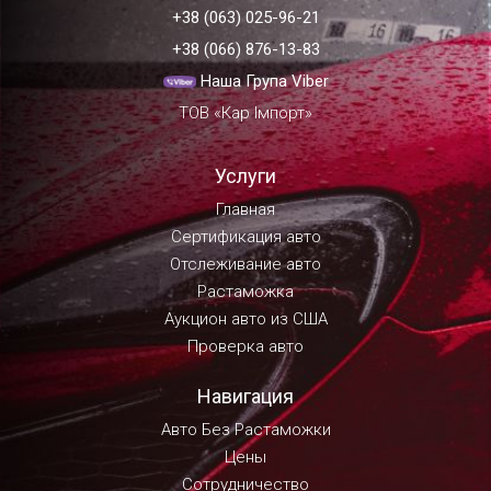
+38 (063) 025-96-21
+38 (066) 876-13-83
Наша Група Viber
ТОВ «Кар Імпорт»
Услуги
Главная
Сертификация авто
Отслеживание авто
Растаможка
Аукцион авто из США
Проверка авто
Навигация
Авто Без Растаможки
Цены
Сотрудничество