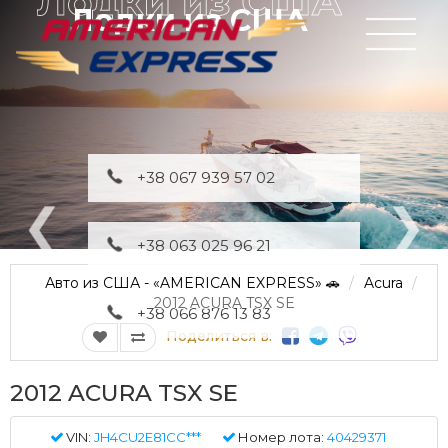
Лодки из США
+38 067 939 57 02
+38 063 025 96 21
Авто из США - «AMERICAN EXPRESS» 🚗
Acura
2012 ACURA TSX SE
+38 066 876 13 83
Поделиться в:
2012 ACURA TSX SE
VIN:
JH4CU2E81CC***
Номер лота:
40429371