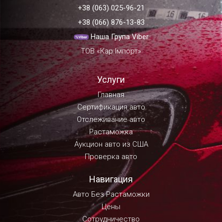
+38 (063) 025-96-21
+38 (066) 876-13-83
Наша Група Viber
ТОВ «Кар Імпорт»
Услуги
Главная
Сертификация авто
Отслеживание авто
Растаможка
Аукцион авто из США
Проверка авто
Навигация
Авто Без Растаможки
Цены
Сотрудничество