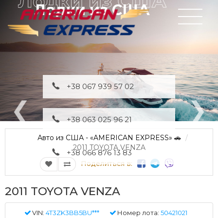
Лодки из США
+38 067 939 57 02
+38 063 025 96 21
Авто из США - «AMERICAN EXPRESS» 🚗
2011 TOYOTA VENZA
+38 066 876 13 83
Поделиться в:
2011 TOYOTA VENZA
VIN:
4T3ZK3BB5BU***
Номер лота:
50421021