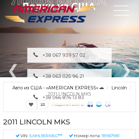
Лодки из США
+38 067 939 57 02
+38 063 025 96 21
Авто из США - «AMERICAN EXPRESS» 🚗
Lincoln
2011 LINCOLN MKS
+38 066 876 13 83
Поделиться в:
2011 LINCOLN MKS
VIN:
1LNHL9ERXBG***
Номер лота:
59567981