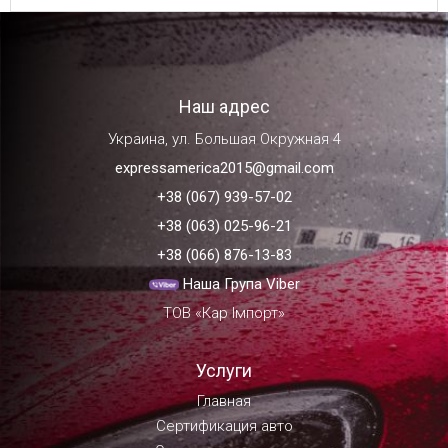
Наш адрес
Украина, ул. Большая Окружная 4
expressamerica2015@gmail.com
+38 (067) 939-57-02
+38 (063) 025-96-21
+38 (066) 876-13-83
Наша Група Viber
ТОВ «Кар Імпорт»
Услуги
Главная
Сертификация авто