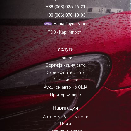
+38 (063) 025-96-21
+38 (066) 876-13-83
Наша Група Viber
ТОВ «Кар Імпорт»
Услуги
Главная
Сертификация авто
Отслеживание авто
Растаможка
Аукцион авто из США
Проверка авто
Навигация
Авто Без Растаможки
Цены