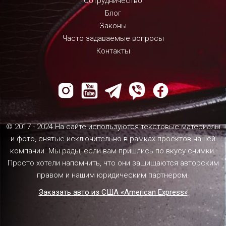
Сотрудничество
Блог
Законы
Часто задаваемые вопросы
Контакты
© 2017 - 2024 На сайте используются текстовые материалы
и фото, снятые исключительно в рамках проектов нашей
компании. Мы рады, если вам пришлись по вкусу снимки.
Просто хотели напомнить, что они защищаются авторским
правом и нашим юридическим партнером.
Заказать авто из США «American Express»