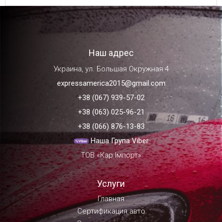
Наш адрес
Украина, ул. Большая Окружная 4
expressamerica2015@gmail.com
+38 (067) 939-57-02
+38 (063) 025-96-21
+38 (066) 876-13-83
Наша Група Viber
ТОВ «Кар Імпорт»
Услуги
Главная
Сертификация авто