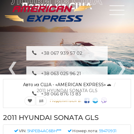
Лодки из США
+38 067 939 57 02
+38 063 025 96 21
Авто из США - «AMERICAN EXPRESS» 🚗
2011 HYUNDAI SONATA GLS
+38 066 876 13 83
Поделиться в:
2011 HYUNDAI SONATA GLS
VIN:
5NPEB4AC6BH***
Номер лота:
59470931