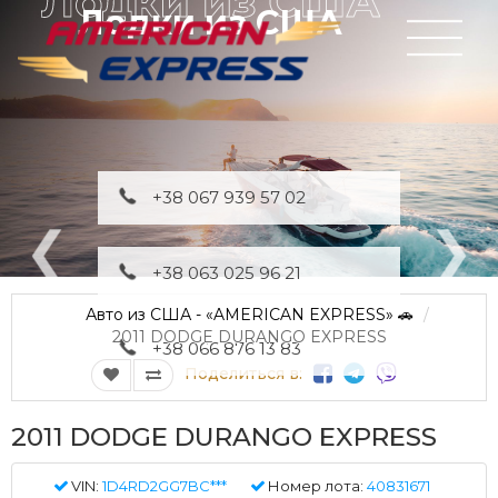
Лодки из США
+38 067 939 57 02
+38 063 025 96 21
Авто из США - «AMERICAN EXPRESS» 🚗
2011 DODGE DURANGO EXPRESS
+38 066 876 13 83
Поделиться в:
2011 DODGE DURANGO EXPRESS
VIN:
1D4RD2GG7BC***
Номер лота:
40831671