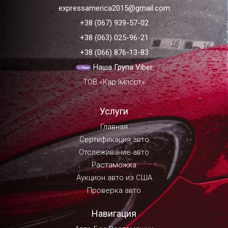
expressamerica2015@gmail.com
+38 (067) 939-57-02
+38 (063) 025-96-21
+38 (066) 876-13-83
Наша Група Viber
ТОВ «Кар Імпорт»
Услуги
Главная
Сертификация авто
Отслеживание авто
Растаможка
Аукцион авто из США
Проверка авто
Навигация