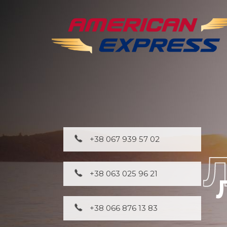
+38 067 939 57 02
+38 063 025 96 21
+38 066 876 13 83