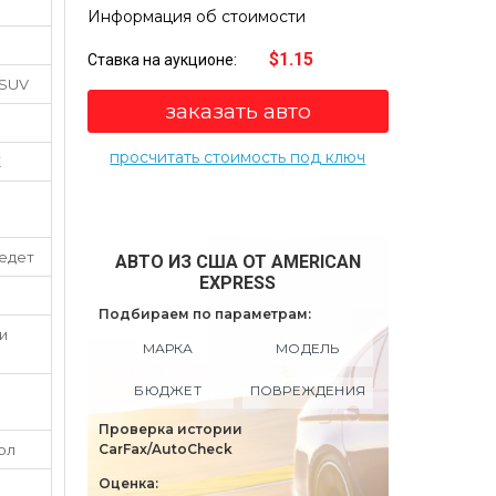
Информация об стоимости
$1.15
Ставка на аукционе:
 SUV
заказать авто
просчитать стоимость под ключ
K
 едет
АВТО ИЗ США ОТ AMERICAN
EXPRESS
S
Подбираем по параметрам:
и
МАРКА
МОДЕЛЬ
БЮДЖЕТ
ПОВРЕЖДЕНИЯ
Проверка истории
ол
CarFax/AutoCheck
Оценка: