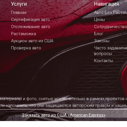
Услуги
Навигация
Главная
Авто Без Раста
Сертификация авто
Цены
Отслеживание авто
Сотрудничество
Растаможка
Блог
Аукцион авто из США
Законы
Проверка авто
Часто задавае
вопросы
Контакты
 материалы и фото, снятые исключительно в рамках проектов
ели напомнить, что они защищаются авторским правом и наш
Заказать авто из США «American Express»