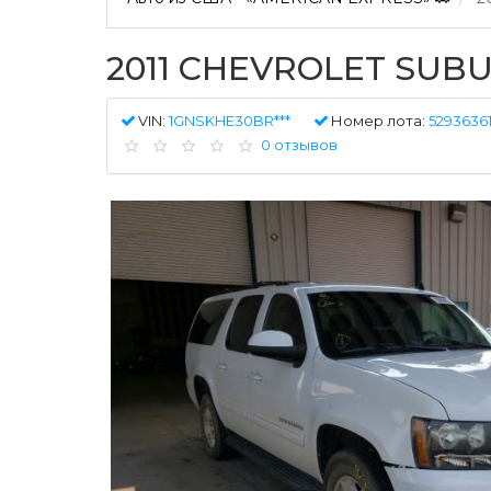
2011 CHEVROLET SUBU
VIN:
1GNSKHE30BR***
Номер лота:
5293636
0 отзывов