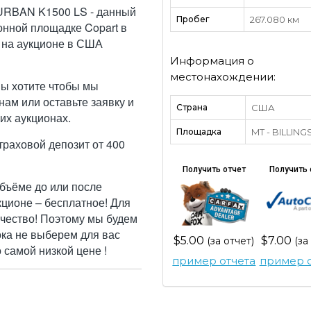
RBAN K1500 LS - данный
Пробег
267.080 км
онной площадке Copart в
 на аукционе в США
Информация о
местонахождении:
Вы хотите чтобы мы
ам или оставьте заявку и
Страна
США
их аукционах.
Площадка
MT - BILLING
траховой депозит от 400
Получить отчет
Получить 
бъёме до или после
кционе – бесплатное! Для
ачество! Поэтому мы будем
ока не выберем для вас
$5.00
$7.00
(за отчет)
(за
самой низкой цене !
пример отчета
пример о