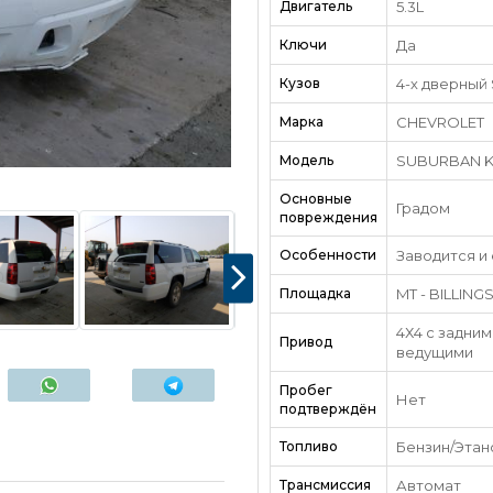
Двигатель
5.3L
Ключи
Да
Кузов
4-х дверный
Марка
CHEVROLET
Модель
SUBURBAN 
Основные
Градом
повреждения
Особенности
Заводится и
Площадка
MT - BILLING
4Х4 с задним
Привод
ведущими
Пробег
Нет
подтверждён
Топливо
Бензин/Этан
Трансмиссия
Автомат