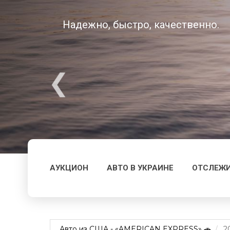
Надежно, быстро, качественно.
АУКЦИОН
АВТО В УКРАИНЕ
ОТСЛЕЖИ
Авто из США - «AMERICAN EXPRESS» 🚗
2