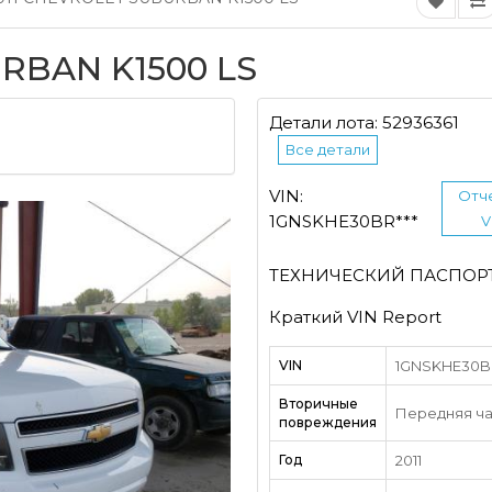
RBAN K1500 LS
1
Детали лота: 52936361
Все детали
VIN:
Отч
1GNSKHE30BR***
V
ТЕХНИЧЕСКИЙ ПАСПОР
Краткий VIN Report
VIN
1GNSKHE30BR
Вторичные
Передняя ча
повреждения
Год
2011