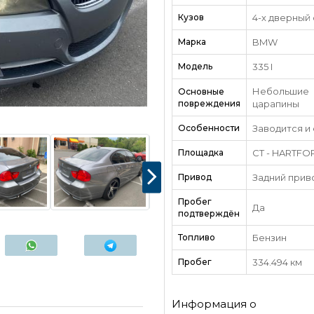
Кузов
4-х дверный
Марка
BMW
Модель
335 I
Небольшие
Основные
повреждения
царапины
Особенности
Заводится и
Площадка
CT - HARTFO
Привод
Задний прив
Пробег
Да
подтверждён
Топливо
Бензин
Пробег
334.494 км
Информация о