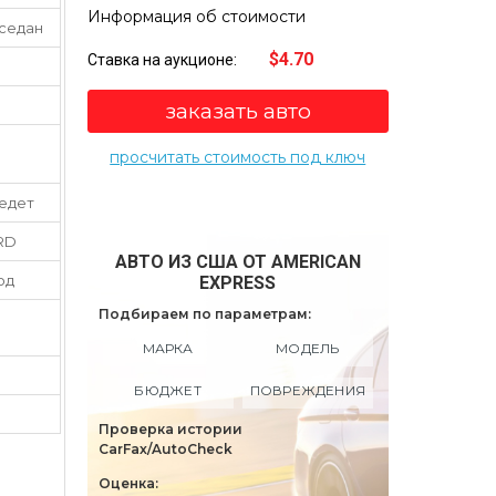
Информация об стоимости
 седан
$4.70
Ставка на аукционе:
заказать авто
просчитать стоимость под ключ
 едет
RD
АВТО ИЗ США ОТ AMERICAN
од
EXPRESS
Подбираем по параметрам:
МАРКА
МОДЕЛЬ
БЮДЖЕТ
ПОВРЕЖДЕНИЯ
Проверка истории
CarFax/AutoCheck
Оценка: