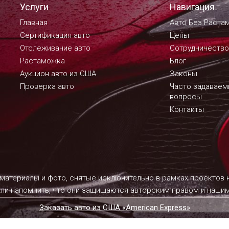
Услуги
Навигация
Главная
Авто Без Раста
Сертификация авто
Цены
Отслеживание авто
Сотрудничество
Растаможка
Блог
Аукцион авто из США
Законы
Проверка авто
Часто задавае
вопросы
Контакты
 материалы и фото, снятые исключительно в рамках проектов
ели напомнить, что они защищаются авторским правом и наш
Заказать авто из США «American Express»