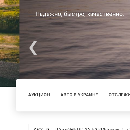
Надежно, быстро, качественно.
АУКЦИОН
АВТО В УКРАИНЕ
ОТСЛЕЖИ
Авто из США - «AMERICAN EXPRESS» 🚗
2