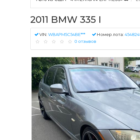
2011 BMW 335 I
VIN:
WBAPM5C54BE***
Номер лота:
454824
0 отзывов