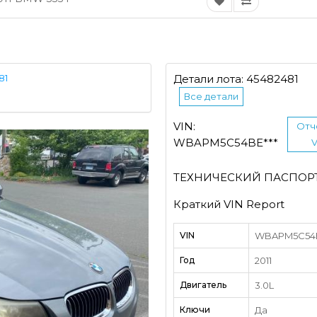
81
Детали лота: 45482481
Все детали
VIN:
Отч
WBAPM5C54BE***
V
ТЕХНИЧЕСКИЙ ПАСПОР
Краткий VIN Report
VIN
WBAPM5C54BE
Год
2011
Двигатель
3.0L
Ключи
Да