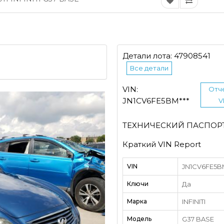
Детали лота: 47908541
Все детали
VIN:
Отч
JN1CV6FE5BM***
V
ТЕХНИЧЕСКИЙ ПАСПОР
Краткий VIN Report
VIN
JN1CV6FE5BM
Ключи
Да
Марка
INFINITI
Модель
G37 BASE