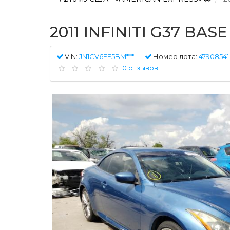
2011 INFINITI G37 BASE
VIN:
JN1CV6FE5BM***
Номер лота:
47908541
0 отзывов