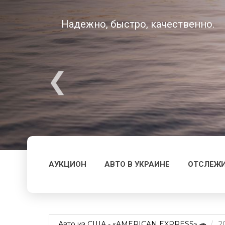
Надежно, быстро, качественно.
АУКЦИОН
АВТО В УКРАИНЕ
ОТСЛЕЖИ
Авто из США - «AMERICAN EXPRESS» 🚗
2