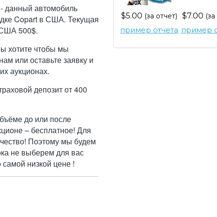
 - данный автомобиль
$5.00
$7.00
(за отчет)
(за
дке Copart в США. Текущая
 США 500$.
пример отчета
пример о
Вы хотите чтобы мы
ам или оставьте заявку и
их аукционах.
траховой депозит от 400
бъёме до или после
кционе – бесплатное! Для
ачество! Поэтому мы будем
ока не выберем для вас
самой низкой цене !