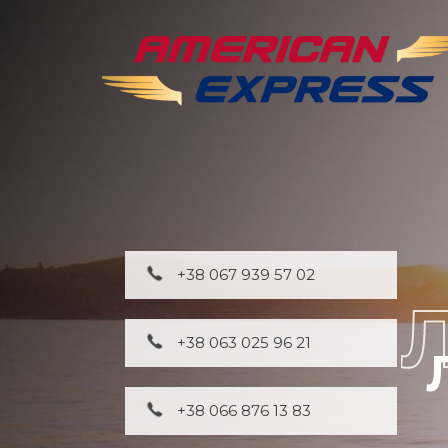
+38 067 939 57 02
+38 063 025 96 21
+38 066 876 13 83