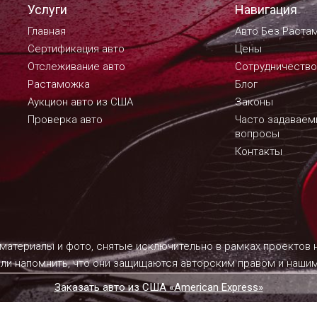
Услуги
Навигация
Главная
Авто Без Раста
Сертификация авто
Цены
Отслеживание авто
Сотрудничество
Растаможка
Блог
Аукцион авто из США
Законы
Проверка авто
Часто задавае
вопросы
Контакты
 материалы и фото, снятые исключительно в рамках проектов
ели напомнить, что они защищаются авторским правом и наш
Заказать авто из США «American Express»