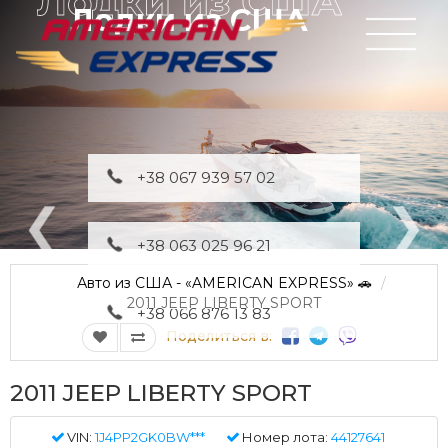
Лодки из США
+38 067 939 57 02
+38 063 025 96 21
Авто из США - «AMERICAN EXPRESS» 🚗
2011 JEEP LIBERTY SPORT
+38 066 876 13 83
Поделиться в:
2011 JEEP LIBERTY SPORT
VIN:
1J4PP2GK0BW***
Номер лота:
44127641