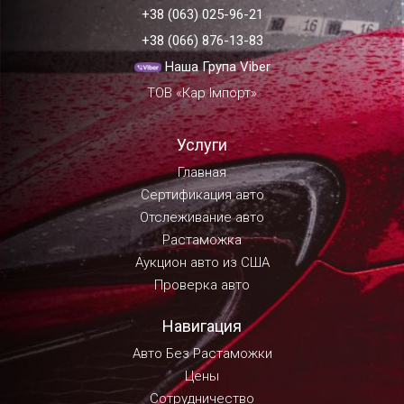
+38 (063) 025-96-21
+38 (066) 876-13-83
Наша Група Viber
ТОВ «Кар Імпорт»
Услуги
Главная
Сертификация авто
Отслеживание авто
Растаможка
Аукцион авто из США
Проверка авто
Навигация
Авто Без Растаможки
Цены
Сотрудничество