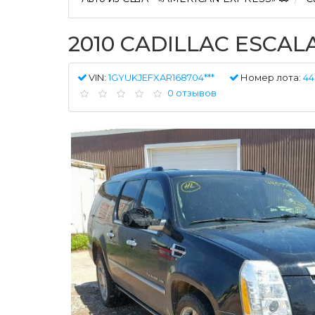
2010 CADILLAC ESCA
VIN:
1GYUKJEFXAR168704***
Номер лота:
44
0 отзывов