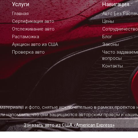
Услуги
Навигация
Главная
Авто Без Раста
Сертификация авто
Цены
Отслеживание авто
Сотрудничество
Растаможка
Блог
Аукцион авто из США
Законы
Проверка авто
Часто задавае
вопросы
Контакты
 материалы и фото, снятые исключительно в рамках проектов
ели напомнить, что они защищаются авторским правом и наш
Заказать авто из США «American Express»