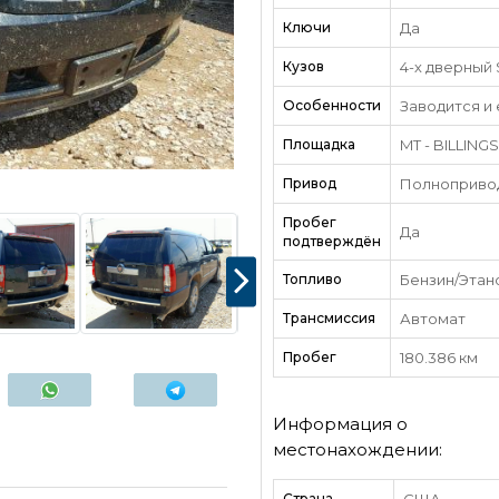
Ключи
Да
Кузов
4-х дверный
Особенности
Заводится и
Площадка
MT - BILLINGS
Привод
Полноприво
Пробег
Да
подтверждён
Топливо
Бензин/Этан
Трансмиссия
Автомат
Пробег
180.386 км
Информация о
местонахождении:
Страна
США