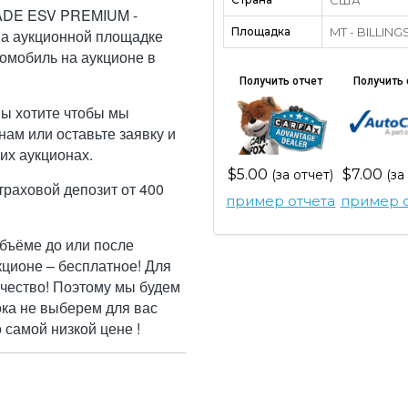
ADE ESV PREMIUM -
Площадка
MT - BILLING
на аукционной площадке
томобиль на аукционе в
Получить отчет
Получить 
Вы хотите чтобы мы
ам или оставьте заявку и
их аукционах.
$5.00
$7.00
(за отчет)
(за
траховой депозит от 400
пример отчета
пример о
бъёме до или после
кционе – бесплатное! Для
ачество! Поэтому мы будем
ока не выберем для вас
самой низкой цене !