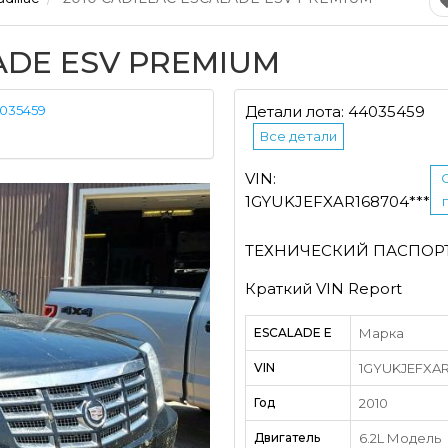
LADE ESV PREMIUM
035459
Детали лота: 44035459
Все детали
VIN:
1GYUKJEFXAR168704***
ТЕХНИЧЕСКИЙ ПАСПОР
Краткий VIN Report
ESCALADE E
Марка
VIN
1GYUKJEFXAR
Год
2010
Двигатель
6.2L Модель